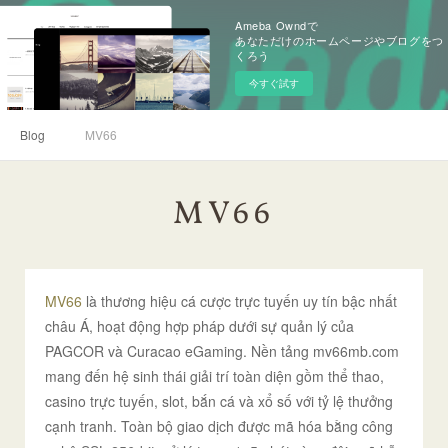
Ameba Owndで
あなただけのホームページやブログをつ
くろう
今すぐ試す
Blog
MV66
MV66
MV66
là thương hiệu cá cược trực tuyến uy tín bậc nhất
châu Á, hoạt động hợp pháp dưới sự quản lý của
PAGCOR và Curacao eGaming. Nền tảng mv66mb.com
mang đến hệ sinh thái giải trí toàn diện gồm thể thao,
casino trực tuyến, slot, bắn cá và xổ số với tỷ lệ thưởng
cạnh tranh. Toàn bộ giao dịch được mã hóa bằng công